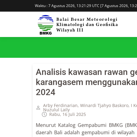
Waktu : 7 Agustus 2026, 13:21:29 UTC [7 Agustus 2026, 13:
Analisis kawasan rawan g
karangasem menggunakan 
2024
Arby Ferdinarian, Winardi Tjahyo Baskoro, I
Nuzulul Laily
Rabu, 16 Juli 2025
Menurut Katalog Gempabumi BMKG (BMKG,
daerah Bali adalah gempabumi di wilayah