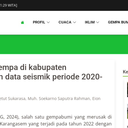
21:29 WITA]
PROFIL
CUACA
IKLIM
GEMPA BUM
empa di kabupaten
Ke
data seismik periode 2020-
 Ketut Sukarasa, Muh. Soekarno Saputra Rahman, Eion
 2024), salah satu gempabumi yang merusak di
 Karangasem yang terjadi pada tahun 2022 dengan